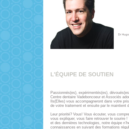
Dr Hug
L'ÉQUIPE DE SOUTIEN
Passionnés(es), expérimentés(es), dévoués(es
Centre dentaire Vadeboncoeur et Associés ador
Ils(Elles) vous accompagneront dans votre pris
de votre traitement et ensuite par le maintient 
Leur priorité? Vous! Vous écouter, vous compre
vous expliquer, vous faire retrouver le sourire !
et des dernières technologies, notre équipe n’h
connaissances en suivant des formations réguli