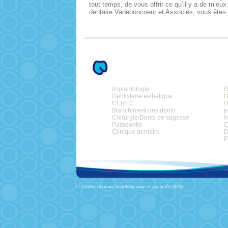
tout temps, de vous offrir ce qu’il y a de mieux
dentaire Vadeboncoeur et Associés, vous êtes
Implantologie
R
Dentisterie esthétique
D
CEREC
H
Blanchiment des dents
p
Chirurgie/Dents de sagesse
I
Parodontie
C
Clinique dentaire
D
P
© Centre dentaire Vadeboncoeur et associés 2010